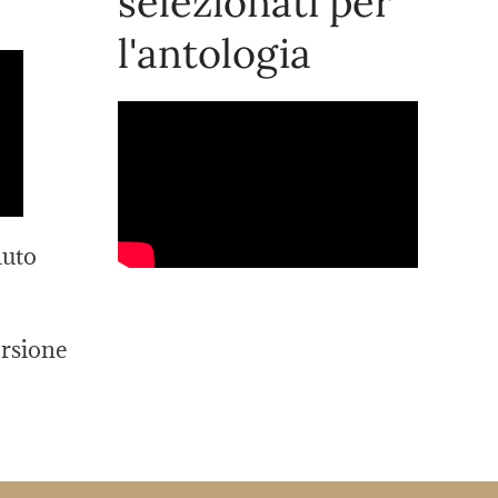
selezionati per
l'antologia
luto
ersione