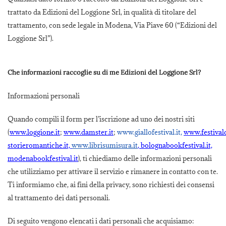
trattato da Edizioni del Loggione Srl, in qualità di titolare del
trattamento, con sede legale in Modena, Via Piave 60 (“Edizioni del
Loggione Srl”).
Che informazioni raccoglie su di me Edizioni del Loggione Srl?
Informazioni personali
Quando compili il form per l’iscrizione ad uno dei nostri siti
(
www.loggione.it
;
www.damster.it
;
www.giallofestival.it,
www.festivald
storieromantiche.it,
www.librisumisura.it
, bolognabookfestival.it,
modenabookfestival.it
), ti chiediamo delle informazioni personali
che utilizziamo per attivare il servizio e rimanere in contatto con te.
Ti informiamo che, ai fini della privacy, sono richiesti dei consensi
al trattamento dei dati personali.
Di seguito vengono elencati i dati personali che acquisiamo: