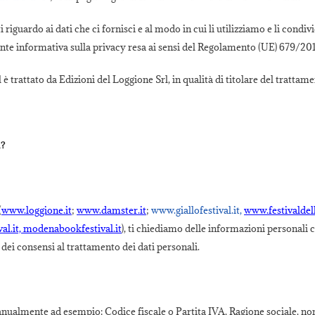
riguardo ai dati che ci fornisci e al modo in cui li utilizziamo e li condivi
ente informativa sulla privacy resa ai sensi del Regolamento (UE) 679/201
 è trattato da Edizioni del Loggione Srl, in qualità di titolare del tratta
l?
(
www.loggione.it
;
www.damster.it
;
www.giallofestival.it,
www.festivaldell
al.it, modenabookfestival.it
), ti chiediamo delle informazioni personali c
i dei consensi al trattamento dei dati personali.
manualmente ad esempio: Codice fiscale o Partita IVA, Ragione sociale, nom