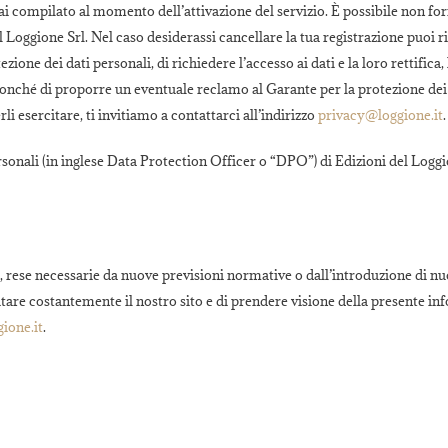
ai compilato al momento dell’attivazione del servizio. È possibile non for
el Loggione Srl. Nel caso desiderassi cancellare la tua registrazione puoi r
one dei dati personali, di richiedere l’accesso ai dati e la loro rettifica
, nonché di proporre un eventuale reclamo al Garante per la protezione dei
li esercitare, ti invitiamo a contattarci all’indirizzo
privacy@loggione.it
.
ersonali (in inglese Data Protection Officer o “DPO”) di Edizioni del Logg
e, rese necessarie da nuove previsioni normative o dall’introduzione di nu
sitare costantemente il nostro sito e di prendere visione della presente in
ione.it
.