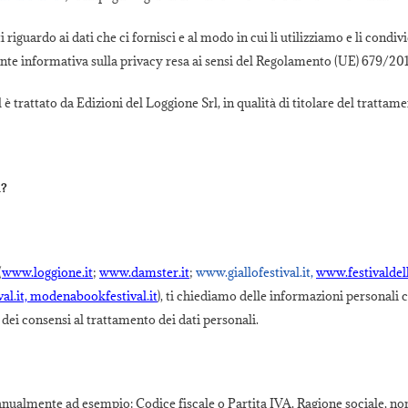
riguardo ai dati che ci fornisci e al modo in cui li utilizziamo e li condivi
ente informativa sulla privacy resa ai sensi del Regolamento (UE) 679/201
 è trattato da Edizioni del Loggione Srl, in qualità di titolare del tratta
l?
(
www.loggione.it
;
www.damster.it
;
www.giallofestival.it,
www.festivaldell
al.it, modenabookfestival.it
), ti chiediamo delle informazioni personali c
i dei consensi al trattamento dei dati personali.
manualmente ad esempio: Codice fiscale o Partita IVA, Ragione sociale, nom