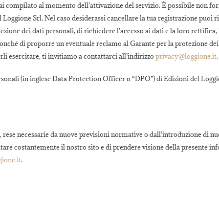
ai compilato al momento dell’attivazione del servizio. È possibile non for
el Loggione Srl. Nel caso desiderassi cancellare la tua registrazione puoi r
one dei dati personali, di richiedere l’accesso ai dati e la loro rettifica
, nonché di proporre un eventuale reclamo al Garante per la protezione dei
li esercitare, ti invitiamo a contattarci all’indirizzo
privacy@loggione.it
.
ersonali (in inglese Data Protection Officer o “DPO”) di Edizioni del Logg
e, rese necessarie da nuove previsioni normative o dall’introduzione di nu
sitare costantemente il nostro sito e di prendere visione della presente in
ione.it
.