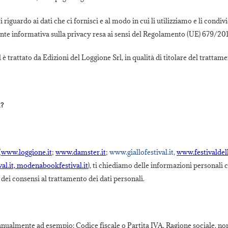
riguardo ai dati che ci fornisci e al modo in cui li utilizziamo e li condivi
ente informativa sulla privacy resa ai sensi del Regolamento (UE) 679/201
 è trattato da Edizioni del Loggione Srl, in qualità di titolare del tratta
l?
(
www.loggione.it
;
www.damster.it
;
www.giallofestival.it,
www.festivaldell
al.it, modenabookfestival.it
), ti chiediamo delle informazioni personali c
i dei consensi al trattamento dei dati personali.
manualmente ad esempio: Codice fiscale o Partita IVA, Ragione sociale, nom