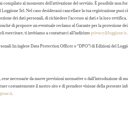
ai compilato al momento dell’attivazione del servizio. È possibile non for
el Loggione Srl. Nel caso desiderassi cancellare la tua registrazione puoi r
one dei dati personali, di richiedere l’accesso ai dati e la loro rettifica
, nonché di proporre un eventuale reclamo al Garante per la protezione dei
li esercitare, ti invitiamo a contattarci all’indirizzo
privacy@loggione.it
.
ersonali (in inglese Data Protection Officer o “DPO”) di Edizioni del Logg
e, rese necessarie da nuove previsioni normative o dall’introduzione di nu
sitare costantemente il nostro sito e di prendere visione della presente in
ione.it
.